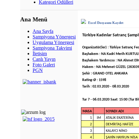
Kategori Ödülleri
Ana Menü
Excel Dosyasını Kaydet
Ana Sayfa
Türkiye Kadınlar Satranç Şamp
Şampiyona Yönergesi
Uygulama Yönergesi
Şampiyona Takvimi
Organizatör(ler) : Türkiye Satranç F
İletişim
Başhakem : NA Kadri Merih KURTUL
Canlı Yayın
Başhakem Yardımcısı : NA Ahmet ER
Foto Galeri
Hakem : NA Mehmet GÜZEL (2630391
PGN
Şehir : GRAND OTEL ANKARA
Rating-Ø : 1598
Tarih : 02.03.2020 - 08.03.2020
Tur 7 - 06.03.2020 Saat: 15:00 (Tur Bit
MASA
SOYADI ADI
1
IM
ATALIK EKATERİNA
2
DEMİRTAŞ HAFİZE
3
KALAYCI NİNO
4
ŞAHİN HAYRUN NİSA