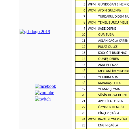
5
WFM
GÜNDOĞAN SİNEM 
6
WCM
AYDIN GÜLENAY
7
YURDAKUL DİDEM N
8
WCM
TEMEL BURCU MELİS
9
WCM
SADE DEFNE
10
GÜR TUBA
11
ASLAN ÇAĞLA YAREN
12
PULAT GÜLCE
13
KOÇYİĞİT BUSE NAZ
14
GÜNEŞ DEREN
15
AKAT ELİFNAZ
16
MEYLANİ İREM SERDI
17
YILDIRIM ADA
18
KARADAŞ HENA
19
YILMAZ ŞEYMA
20
SÜSİN DERYA DEFNE
21
AVCI HİLAL CEREN
22
ÖZYAVUZ BENGİSU
23
DİNÇER ÇAĞLA
24
WCM
KAVAL ZEYNEP RÜYA
25
ENGİN ÇAĞLA