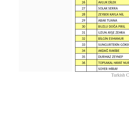
26
AVLUK DİLEK
27
SOLAK SERRA
28
ZEYBEK KAYLA NİL
29
ABAK TUANA
30
BUZLU DOĞA PIRIL
31
UZUN AYŞE ZEHRA
32
BİLGİN ESMANUR
33
SUNGURTEKİN GÖKS
34
AKDAĞ RAKİBE
35
DURMAZ ZEYNEP
36
TOPSAKAL HAYAT NU
SOYER MİRAY
Turkish 