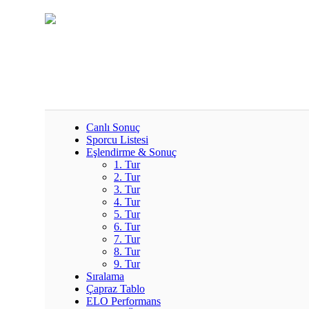
Canlı Sonuç
Sporcu Listesi
Eşlendirme & Sonuç
1. Tur
2. Tur
3. Tur
4. Tur
5. Tur
6. Tur
7. Tur
8. Tur
9. Tur
Sıralama
Çapraz Tablo
ELO Performans