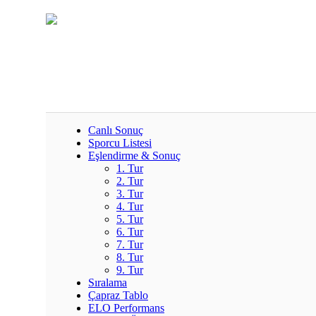
Canlı Sonuç
Sporcu Listesi
Eşlendirme & Sonuç
1. Tur
2. Tur
3. Tur
4. Tur
5. Tur
6. Tur
7. Tur
8. Tur
9. Tur
Sıralama
Çapraz Tablo
ELO Performans